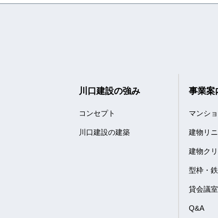
川口建設の強み
事業案
コンセプト
マンシ
川口建設の建築
建物リ
建物ク
型枠・
貸会議
Q&A