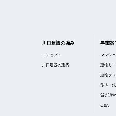
川口建設の強み
事業案
コンセプト
マンシ
川口建設の建築
建物リ
建物ク
型枠・
貸会議
Q&A