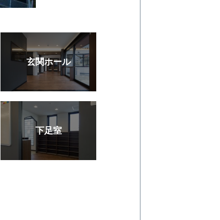
玄関ホール
下足室